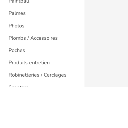
Paintball
Palmes
Photos
Plombs / Accessoires
Poches
Produits entretien
Robinetteries / Cerclages
Scooters
Shorts
Diving Shop Immersion
Signalisations / Marquages
SA
Sous-combinaisons
Route de la Galaise 62