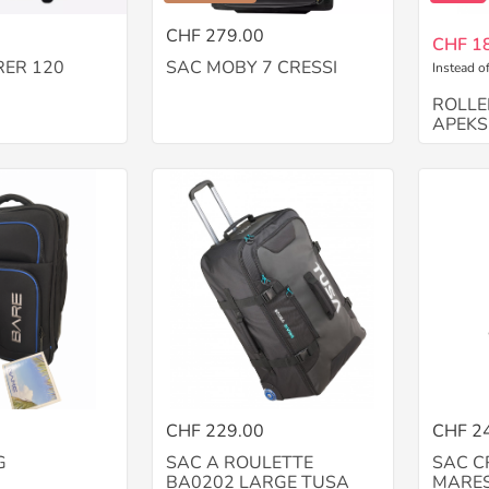
CHF 279.00
CHF 1
RER 120
SAC MOBY 7 CRESSI
Instead o
G
ROLLE
APEKS
CHF 229.00
CHF 2
G
SAC A ROULETTE
SAC C
BA0202 LARGE TUSA
MARE