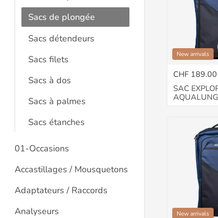
Sacs de plongée
Sacs détendeurs
New arrivals
Sacs filets
CHF 189.00
Sacs à dos
SAC EXPLO
AQUALUN
Sacs à palmes
Sacs étanches
01-Occasions
Accastillages / Mousquetons
Adaptateurs / Raccords
Analyseurs
New arrivals