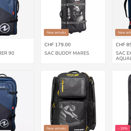
New arrivals
New arri
CHF 179.00
CHF 8
RER 90
SAC BUDDY MARES
SAC E
G
AQUA
New arrivals
- 18%