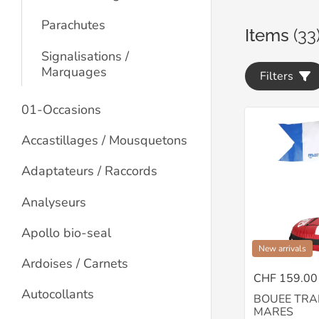
Parachutes
Items
(33
Signalisations /
Marquages
Filters
01-Occasions
Accastillages / Mousquetons
Adaptateurs / Raccords
Analyseurs
Apollo bio-seal
New arrivals
Ardoises / Carnets
CHF 159.00
Autocollants
BOUEE TRA
MARES