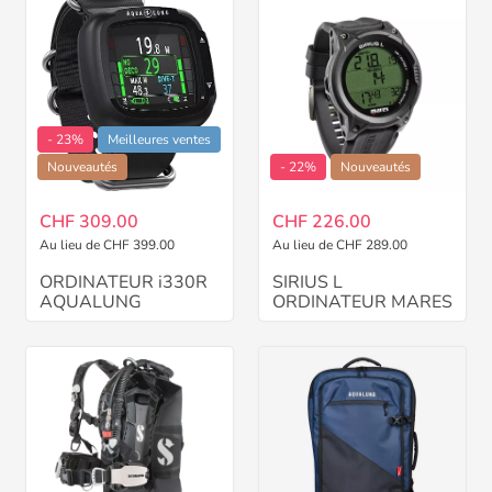
- 23%
Meilleures ventes
Nouveautés
- 22%
Nouveautés
CHF 309.00
CHF 226.00
Au lieu de CHF 399.00
Au lieu de CHF 289.00
ORDINATEUR i330R
SIRIUS L
AQUALUNG
ORDINATEUR MARES